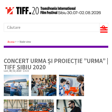
Căutare
Breadcrumb
Acasa
Node view
CONCERT URMA ȘI PROIECȚIE ”URMA” |
TIFF SIBIU 2020
Lun, 08/31/2020 - 13:15