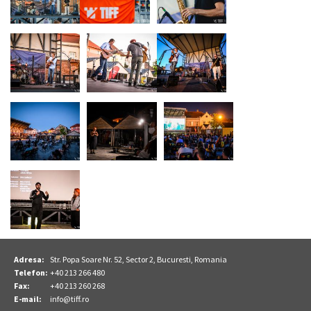
Adresa:
Str. Popa Soare Nr. 52, Sector 2, Bucuresti, Romania
Telefon:
+40 213 266 480
Fax:
+40 213 260 268
E-mail:
info@tiff.ro