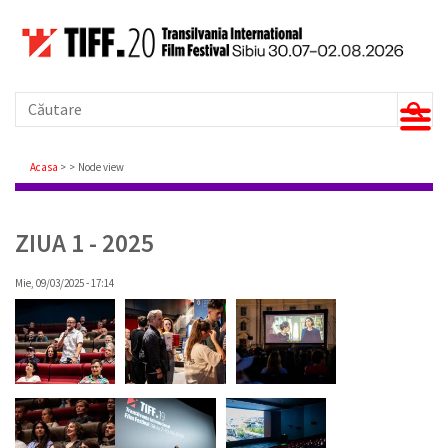
Căutare
Breadcrumb
Acasa
Node view
ZIUA 1 - 2025
Mie, 09/03/2025 - 17:14